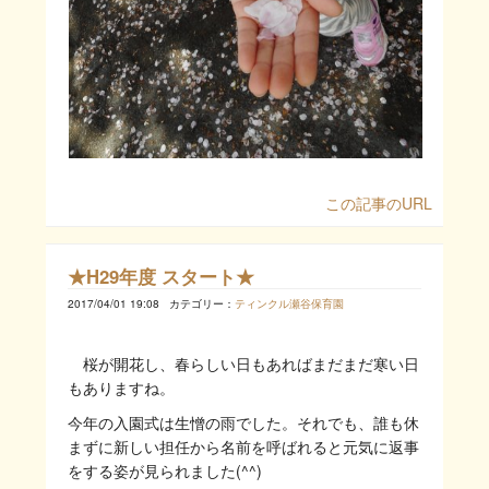
この記事のURL
★H29年度 スタート★
2017/04/01 19:08
カテゴリー：
ティンクル瀬谷保育園
桜が開花し、春らしい日もあればまだまだ寒い日
もありますね。
今年の入園式は生憎の雨でした。それでも、誰も休
まずに新しい担任から名前を呼ばれると元気に返事
をする姿が見られました(^^)