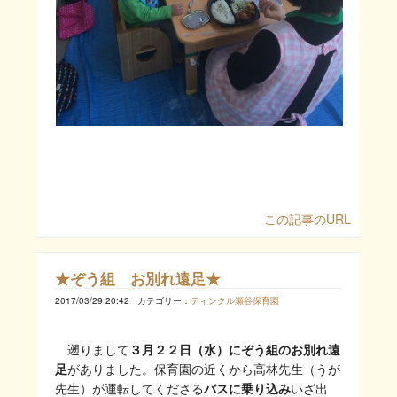
この記事のURL
★ぞう組 お別れ遠足★
2017/03/29 20:42
カテゴリー：
ティンクル瀬谷保育園
遡りまして
３月２２日（水）にぞう組のお別れ遠
足
がありました。保育園の近くから高林先生（うが
先生）が運転してくださる
バスに乗り込み
いざ出