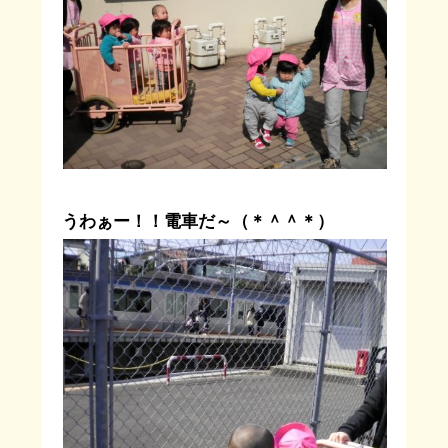
うわぁー！！電車だ～（＊＾＾＊）