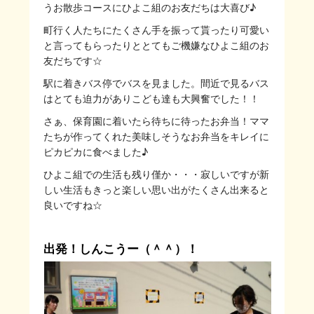
うお散歩コースにひよこ組のお友だちは大喜び♪
町行く人たちにたくさん手を振って貰ったり可愛い
と言ってもらったりととてもご機嫌なひよこ組のお
友だちです☆
駅に着きバス停でバスを見ました。間近で見るバス
はとても迫力がありこども達も大興奮でした！！
さぁ、保育園に着いたら待ちに待ったお弁当！ママ
たちが作ってくれた美味しそうなお弁当をキレイに
ピカピカに食べました♪
ひよこ組での生活も残り僅か・・・寂しいですが新
しい生活もきっと楽しい思い出がたくさん出来ると
良いですね☆
出発！しんこうー（＾＾）！