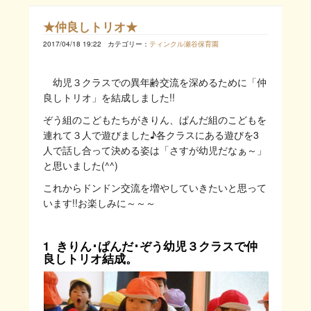
★仲良しトリオ★
2017/04/18 19:22
カテゴリー：
ティンクル瀬谷保育園
幼児３クラスでの異年齢交流を深めるために「仲
良しトリオ」を結成しました!!
ぞう組のこどもたちがきりん、ぱんだ組のこどもを
連れて３人で遊びました♪各クラスにある遊びを3
人で話し合って決める姿は「さすが幼児だなぁ～」
と思いました(^^)
これからドンドン交流を増やしていきたいと思って
います!!お楽しみに～～～
1 きりん･ぱんだ･ぞう幼児３クラスで仲
良しトリオ結成。