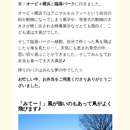
発！
オービィ横浜
と
臨港パーク
に行きました。
オービィ横浜ではアニマルセルフィーという自分の
顔が動物になってしまう展示や、等身大の動物の大
きさが映し出される映像展示などとても面白く、こ
ども達は大喜びでした。
そして臨港パークへ移動。自分で作くった凧を飛ば
したり海を見たり･･･。天気にも恵まれ青空の中、
思い切り遊ぶことができました。そしてみんなでお
弁当も食べて大大大満足♪
帰りのバスはみんな夢の中でした☆
お忙しい中、お弁当をご用意くださりありがとうご
ざいました。
「みてー！」風が強いのもあって凧がよく
飛びます♪