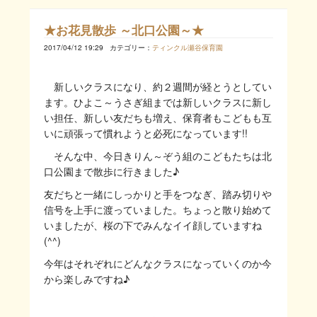
★お花見散歩 ～北口公園～★
2017/04/12 19:29
カテゴリー：
ティンクル瀬谷保育園
新しいクラスになり、約２週間が経とうとしてい
ます。ひよこ～うさぎ組までは新しいクラスに新し
い担任、新しい友だちも増え、保育者もこどもも互
いに頑張って慣れようと必死になっています!!
そんな中、今日きりん～ぞう組のこどもたちは北
口公園まで散歩に行きました♪
友だちと一緒にしっかりと手をつなぎ、踏み切りや
信号を上手に渡っていました。ちょっと散り始めて
いましたが、桜の下でみんなイイ顔していますね
(^^)
今年はそれぞれにどんなクラスになっていくのか今
から楽しみですね♪