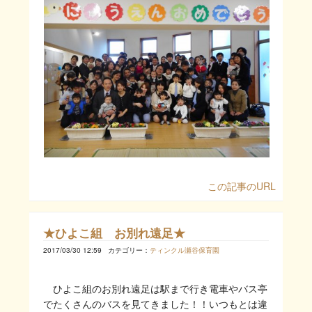
この記事のURL
★ひよこ組 お別れ遠足★
2017/03/30 12:59
カテゴリー：
ティンクル瀬谷保育園
ひよこ組のお別れ遠足は駅まで行き電車やバス亭
でたくさんのバスを見てきました！！いつもとは違