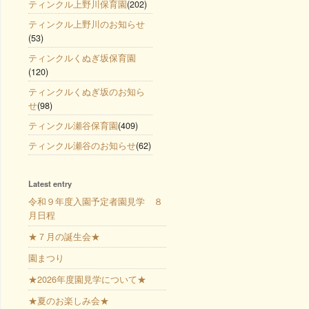
ティンクル上野川保育園
(202)
ティンクル上野川のお知らせ
(53)
ティンクルくぬぎ坂保育園
(120)
ティンクルくぬぎ坂のお知ら
せ
(98)
ティンクル瀬谷保育園
(409)
ティンクル瀬谷のお知らせ
(62)
Latest entry
令和９年度入園予定者園見学 ８
月日程
★７月の誕生会★
園まつり
★2026年度園見学について★
★夏のお楽しみ会★