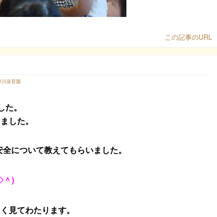
この記事のURL
野川保育園
した。
りました。
安全について教えてもらいました。
＾)
よく見てわたります。