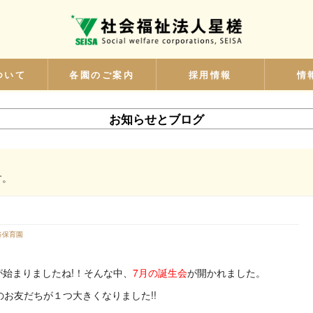
ついて
各園のご案内
採用情報
情
お知らせとブログ
す。
谷保育園
始まりましたね!！そんな中、
7月の誕生会
が開かれました。
のお友だちが１つ大きくなりました!!