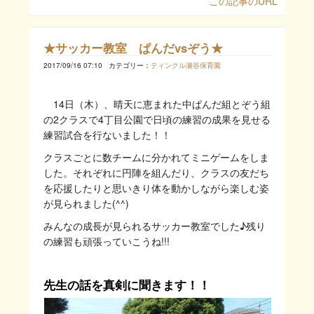
この記事のURL
★サッカー教室 ぱんだvsぞう★
2017/09/16 07:10
カテゴリー：
ティンクル瀬谷保育園
14日（木）、晴天に恵まれた中ぱんだ組とぞう組
の2クラスで4丁目公園で日頃の練習の成果を見せる
練習試合を行ないました！！
クラスごとに数チームに分かれてミニゲームをしま
した。それぞれに円陣を組んだり、クラスの友だち
を応援したりと思いきり体を動かしながら楽しむ姿
が見られました(^^)
みんなの成長が見られるサッカー教室でした♪残り
の練習も頑張っていこうね!!!
先生の話を真剣に聞きます！！