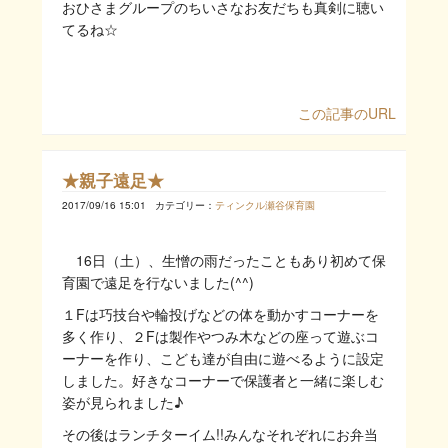
おひさまグループのちいさなお友だちも真剣に聴い
てるね☆
この記事のURL
★親子遠足★
2017/09/16 15:01
カテゴリー：
ティンクル瀬谷保育園
16日（土）、生憎の雨だったこともあり初めて保
育園で遠足を行ないました(^^)
１Fは巧技台や輪投げなどの体を動かすコーナーを
多く作り、２Fは製作やつみ木などの座って遊ぶコ
ーナーを作り、こども達が自由に遊べるように設定
しました。好きなコーナーで保護者と一緒に楽しむ
姿が見られました♪
その後はランチターイム!!みんなそれぞれにお弁当