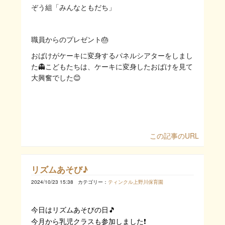
ぞう組「みんなともだち」
職員からのプレゼント🎂
おばけがケーキに変身するパネルシアターをしまし
た👻こどもたちは、ケーキに変身したおばけを見て
大興奮でした😊
この記事のURL
リズムあそび♪
2024/10/23 15:38
カテゴリー：
ティンクル上野川保育園
今日はリズムあそびの日🎵
今月から乳児クラスも参加しました❗