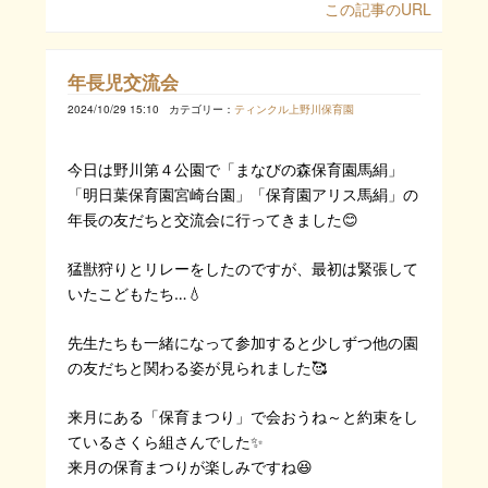
この記事のURL
年長児交流会
2024/10/29 15:10
カテゴリー：
ティンクル上野川保育園
今日は野川第４公園で「まなびの森保育園馬絹」
「明日葉保育園宮崎台園」「保育園アリス馬絹」の
年長の友だちと交流会に行ってきました😊
猛獣狩りとリレーをしたのですが、最初は緊張して
いたこどもたち…💧
先生たちも一緒になって参加すると少しずつ他の園
の友だちと関わる姿が見られました🥰
来月にある「保育まつり」で会おうね～と約束をし
ているさくら組さんでした✨
来月の保育まつりが楽しみですね😆