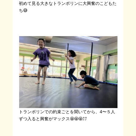
初めて見る大きなトランポリンに大興奮のこどもた
ち😅
トランポリンでの約束ごとを聞いてから、4〜５人
ずつ入ると興奮がマックス🤩🤩🤩⤴︎⤴︎