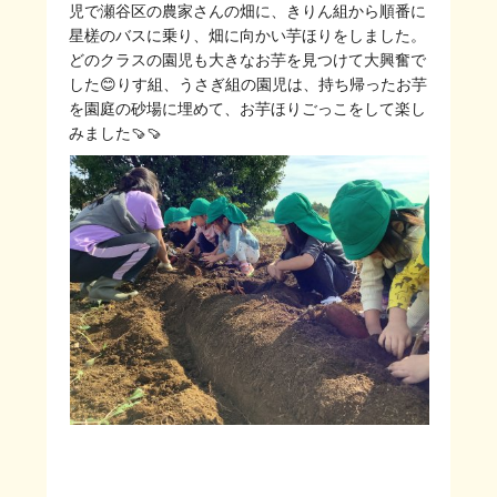
児で瀬谷区の農家さんの畑に、きりん組から順番に
星槎のバスに乗り、畑に向かい芋ほりをしました。
どのクラスの園児も大きなお芋を見つけて大興奮で
した😊りす組、うさぎ組の園児は、持ち帰ったお芋
を園庭の砂場に埋めて、お芋ほりごっこをして楽し
みました🍠🍠