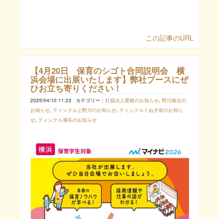
この記事のURL
【4月20日 保育のシゴト合同説明会 横
浜会場に出展いたします】弊社ブースにぜ
ひお立ち寄りください！
2025/04/10 11:23
カテゴリー：
社福法人星槎のお知らせ
,
野川南台の
お知らせ
,
ティンクル上野川のお知らせ
,
ティンクルくぬぎ坂のお知ら
せ
,
ティンクル瀬谷のお知らせ