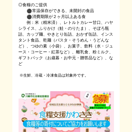
◎食糧のご提供
️常温保存ができる、未開封の食品
️消費期限が２ヶ月以上ある食
例：米（精米済）、レトルトカレー甘口、ハヤ
シライス、ふりかけ（鮭・のりたま）、そぼろ瓶
詰、カップ麺、やきとり缶詰、おかず缶詰、インス
タント食品、
乾麺（パスタ・そうめん・うどんな
ど）、つゆの素（小袋）、
お菓子、飲料（水・ジュ
ース・コーヒー・紅茶など）、離乳食、
粉ミルク、
ギフトパック（お歳暮・お中元・贈答品など）、な
ど
※生鮮、冷蔵・冷凍食品は対象外です。