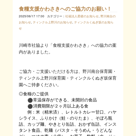
食糧支援かわさきへのご協力のお願い！
2025/06/17 17:00
カテゴリー：
社福法人星槎のお知らせ
,
野川南台の
お知らせ
,
ティンクル上野川のお知らせ
,
ティンクルくぬぎ坂のお知ら
せ
川崎市社協より「食糧支援かわさき」への協力の案
内がありました。
ご協力・ご支援いただける方は、野川南台保育園・
ティンクル上野川保育園・ティンクルくぬぎ坂保育
園へご持参ください。
◎食糧のご提供
️常温保存ができる、未開封の食品
️消費期限が２ヶ月以上ある食
例：米（精米済）、レトルトカレー甘口、ハヤ
シライス、ふりかけ（鮭・のりたま）、そぼろ瓶
詰、カップ麺、やきとり缶詰、おかず缶詰、インス
タント食品、
乾麺（パスタ・そうめん・うどんな