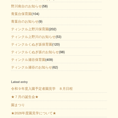
野川南台のお知らせ
(58)
青葉台保育園
(104)
青葉台のお知らせ
(9)
ティンクル上野川保育園
(202)
ティンクル上野川のお知らせ
(53)
ティンクルくぬぎ坂保育園
(120)
ティンクルくぬぎ坂のお知らせ
(98)
ティンクル瀬谷保育園
(409)
ティンクル瀬谷のお知らせ
(62)
Latest entry
令和９年度入園予定者園見学 ８月日程
★７月の誕生会★
園まつり
★2026年度園見学について★