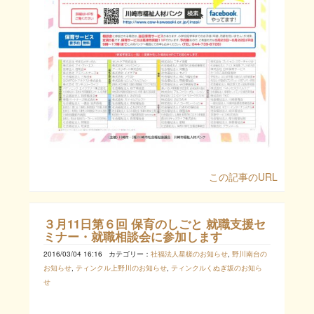
この記事のURL
３月11日第６回 保育のしごと 就職支援セ
ミナー・就職相談会に参加します
2016/03/04 16:16
カテゴリー：
社福法人星槎のお知らせ
,
野川南台の
お知らせ
,
ティンクル上野川のお知らせ
,
ティンクルくぬぎ坂のお知ら
せ