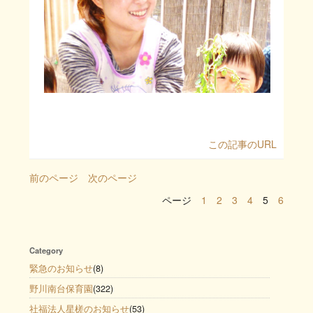
この記事のURL
前のページ
次のページ
ページ
1
2
3
4
5
6
Category
緊急のお知らせ
(8)
野川南台保育園
(322)
社福法人星槎のお知らせ
(53)