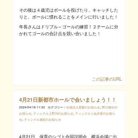
その後は４歳児はボールを投げたり、キャッチした
りと、ボールに慣れることをメインに行いました！
年長さんはドリブル～ゴールの練習！２チームに分
かれてゴールの合計点を競い合いました！
この記事のURL
4月21日新都市ホールで会いましょう！！
2024/04/16 11:30
カテゴリー：
社福法人星槎のお知らせ
,
野川南台の
お知らせ
,
ティンクル上野川のお知らせ
,
ティンクルくぬぎ坂のお知ら
せ
,
ティンクル瀬谷のお知らせ
4月21日 保育のシゴト合同説明会 横浜会場に出