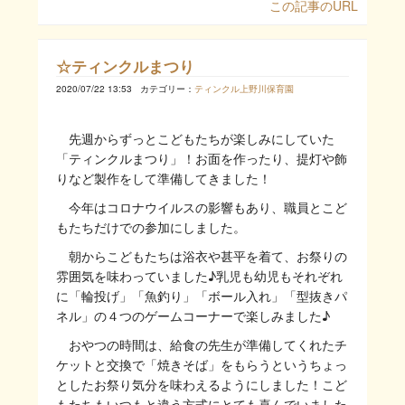
この記事のURL
☆ティンクルまつり
2020/07/22 13:53
カテゴリー：
ティンクル上野川保育園
先週からずっとこどもたちが楽しみにしていた
「ティンクルまつり」！お面を作ったり、提灯や飾
りなど製作をして準備してきました！
今年はコロナウイルスの影響もあり、職員とこど
もたちだけでの参加にしました。
朝からこどもたちは浴衣や甚平を着て、お祭りの
雰囲気を味わっていました♪乳児も幼児もそれぞれ
に「輪投げ」「魚釣り」「ボール入れ」「型抜きパ
ネル」の４つのゲームコーナーで楽しみました♪
おやつの時間は、給食の先生が準備してくれたチ
ケットと交換で「焼きそば」をもらうというちょっ
としたお祭り気分を味わえるようにしました！こど
もたちもいつもと違う方式にとても喜んでいました