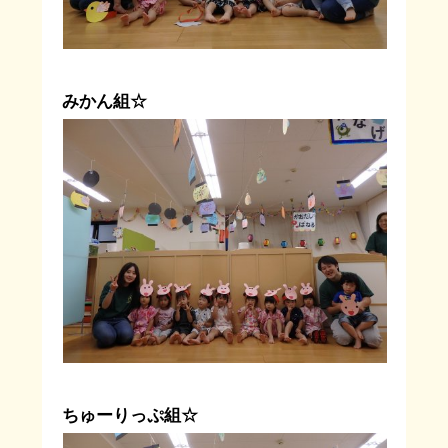
みかん組☆
ちゅーりっぷ組☆