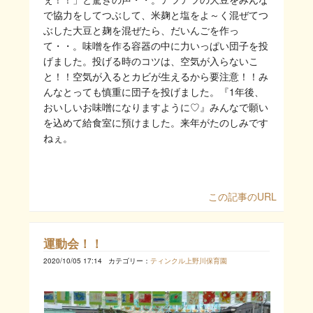
で協力をしてつぶして、米麹と塩をよ～く混ぜてつ
ぶした大豆と麹を混ぜたら、だいんごを作っ
て・・。味噌を作る容器の中に力いっぱい団子を投
げました。投げる時のコツは、空気が入らないこ
と！！空気が入るとカビが生えるから要注意！！み
んなとっても慎重に団子を投げました。『1年後、
おいしいお味噌になりますように♡』みんなで願い
を込めて給食室に預けました。来年がたのしみです
ねぇ。
この記事のURL
運動会！！
2020/10/05 17:14
カテゴリー：
ティンクル上野川保育園