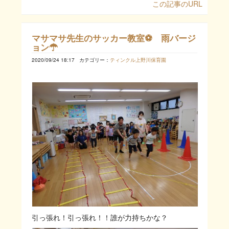
この記事のURL
マサマサ先生のサッカー教室⚽ 雨バージ
ョン☂
2020/09/24 18:17
カテゴリー：
ティンクル上野川保育園
引っ張れ！引っ張れ！！誰が力持ちかな？