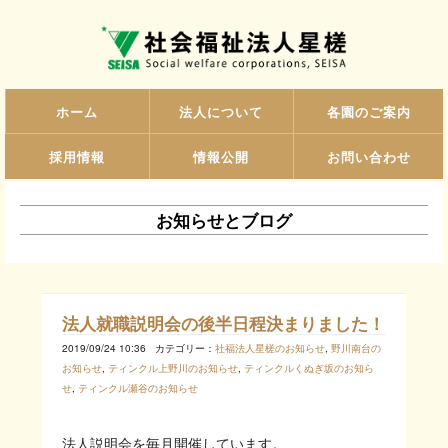
ホーム
法人について
各園のご案内
採用情報
情報公開
お問い合わせ
お知らせとブログ
法人就職説明会の後半日程決まりました！
2019/09/24 10:36
カテゴリー：
社福法人星槎のお知らせ
,
野川南台の
お知らせ
,
ティンクル上野川のお知らせ
,
ティンクルくぬぎ坂のお知ら
せ
,
ティンクル瀬谷のお知らせ
法人説明会を毎月開催しています。