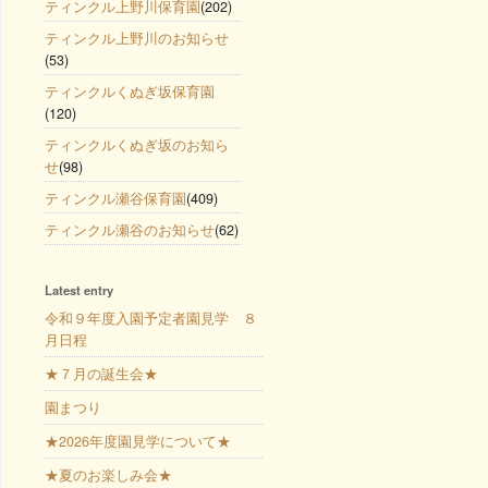
ティンクル上野川保育園
(202)
ティンクル上野川のお知らせ
(53)
ティンクルくぬぎ坂保育園
(120)
ティンクルくぬぎ坂のお知ら
せ
(98)
ティンクル瀬谷保育園
(409)
ティンクル瀬谷のお知らせ
(62)
Latest entry
令和９年度入園予定者園見学 ８
月日程
★７月の誕生会★
園まつり
★2026年度園見学について★
★夏のお楽しみ会★