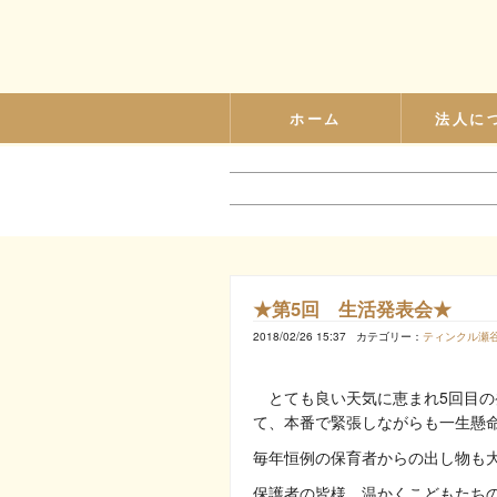
ホーム
法人に
★第5回 生活発表会★
2018/02/26 15:37
カテゴリー：
ティンクル瀬
とても良い天気に恵まれ5回目の
て、本番で緊張しながらも一生懸
毎年恒例の保育者からの出し物も
保護者の皆様、温かくこどもたち