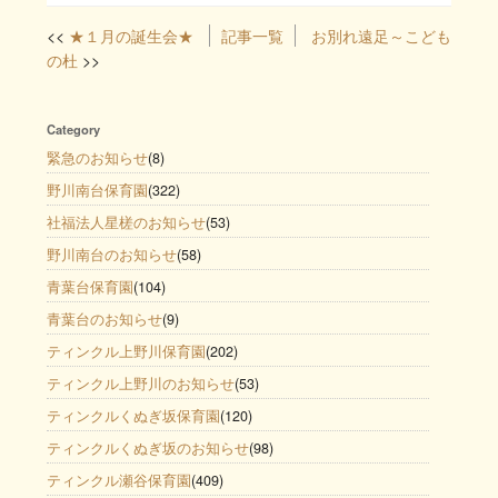
★１月の誕生会★
記事一覧
お別れ遠足～こども
の杜
Category
緊急のお知らせ
(8)
野川南台保育園
(322)
社福法人星槎のお知らせ
(53)
野川南台のお知らせ
(58)
青葉台保育園
(104)
青葉台のお知らせ
(9)
ティンクル上野川保育園
(202)
ティンクル上野川のお知らせ
(53)
ティンクルくぬぎ坂保育園
(120)
ティンクルくぬぎ坂のお知らせ
(98)
ティンクル瀬谷保育園
(409)