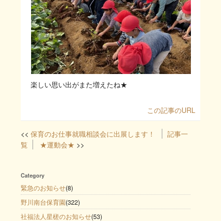
楽しい思い出がまた増えたね★
この記事のURL
保育のお仕事就職相談会に出展します！
記事一
覧
★運動会★
Category
緊急のお知らせ
(8)
野川南台保育園
(322)
社福法人星槎のお知らせ
(53)