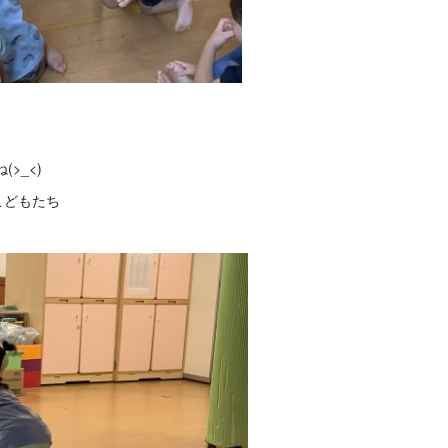
>_<)
こどもたち