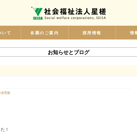
ついて
各園のご案内
採用情報
情
お知らせとブログ
谷保育園
した！