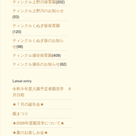
ティンクル上野川保育園
(202)
ティンクル上野川のお知らせ
(53)
ティンクルくぬぎ坂保育園
(120)
ティンクルくぬぎ坂のお知ら
せ
(98)
ティンクル瀬谷保育園
(409)
ティンクル瀬谷のお知らせ
(62)
Latest entry
令和９年度入園予定者園見学 ８
月日程
★７月の誕生会★
園まつり
★2026年度園見学について★
★夏のお楽しみ会★