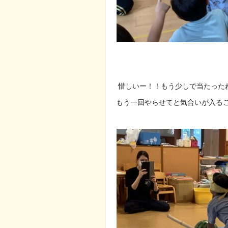
惜しいー！！もう少しで当たったね(
もう一回やらせてと気合いが入る