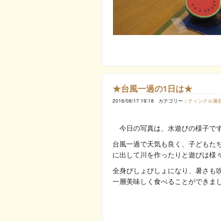
★台風一過の1日は★
2016/08/17 19:18
カテゴリー：
ティンクル瀬
今日の写真は、水遊びの様子で
台風一過で天気も良く、子どもた
に出して川を作ったりと遊びは様々
全身びしょびしょになり、暑さも
一層美味しく食べることができま