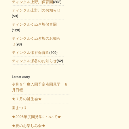
ティンクル上野川保育園
(202)
ティンクル上野川のお知らせ
(53)
ティンクルくぬぎ坂保育園
(120)
ティンクルくぬぎ坂のお知ら
せ
(98)
ティンクル瀬谷保育園
(409)
ティンクル瀬谷のお知らせ
(62)
Latest entry
令和９年度入園予定者園見学 ８
月日程
★７月の誕生会★
園まつり
★2026年度園見学について★
★夏のお楽しみ会★